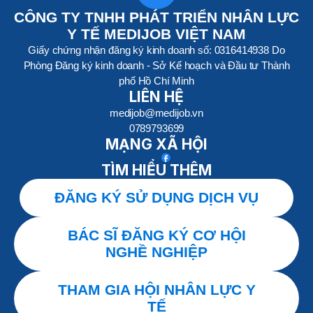
CÔNG TY TNHH PHÁT TRIỂN NHÂN LỰC
Y TẾ MEDIJOB VIỆT NAM
Giấy chứng nhận đăng ký kinh doanh số: 0316414938 Do
Phòng Đăng ký kinh doanh - Sở Kế hoạch và Đầu tư Thành
phố Hồ Chí Minh
LIÊN HỆ
medijob@medijob.vn
0789793699
MẠNG XÃ HỘI
TÌM HIỂU THÊM
ĐĂNG KÝ SỬ DỤNG DỊCH VỤ
BÁC SĨ ĐĂNG KÝ CƠ HỘI
NGHỀ NGHIỆP
THAM GIA HỘI NHÂN LỰC Y
TẾ