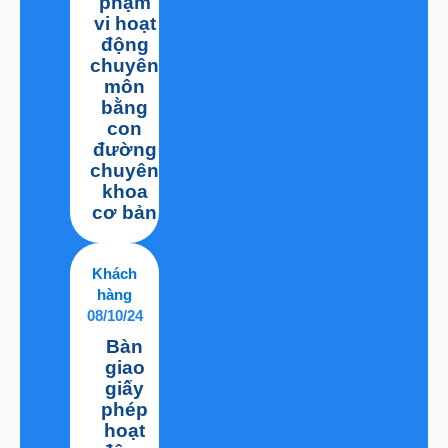
phạm
vi hoạt
động
chuyên
môn
bằng
con
đường
chuyên
khoa
cơ bản
Khách
hàng
08/10/24
Bàn
giao
giấy
phép
hoạt