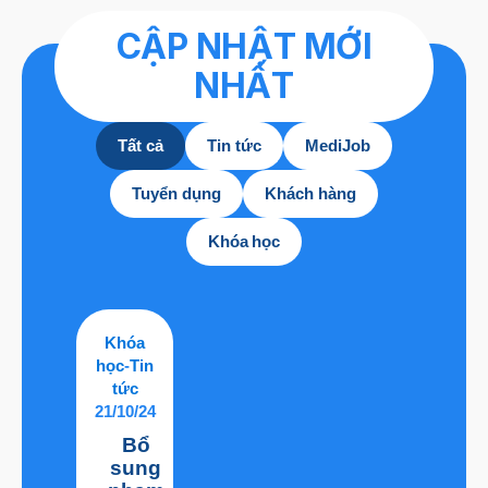
CẬP NHẬT MỚI
NHẤT
Tất cả
Tin tức
MediJob
Tuyển dụng
Khách hàng
Khóa học
Khóa
học
-
Tin
tức
21/10/24
Bổ
sung