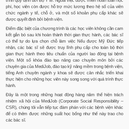
trình quy định bởi Bộ Y tế. Ngoài việc được miễn hoàn toàn học
phí, học viên còn được hỗ trợ mức lương theo hệ số của viên
chức ngành y tế, chỗ ở, và một số khoản phụ cấp khác sẽ
được quyết định bởi bệnh viện.
Điểm đặc biệt của chương trình là các học viên không cần cam
kết gắn bó sau khi hoàn thành thời gian thực hành, các bác sĩ
có thể tự do lựa chọn chỗ làm việc Nếu được Mỹ Đức tiếp
nhận, các bác sĩ sẽ được truy lĩnh phụ cấp cho toàn bộ thời
gian thực hành theo tiêu chuẩn của người lao động tại bệnh
viện. Một số khóa đào tạo nâng cao chuyên môn bởi các
chuyên gia của MediJob, đào tạo kỹ năng mềm trong bệnh viện,
tiếng Anh chuyên ngành y khoa sẽ được cân nhắc triển khai
thực hiện cho những học viên này song song với quá trình thực
hành.
Đây là một trong những hoạt động hàng năm thể hiện trách
nhiệm xã hội của MediJob (Corporate Social Responsibility –
CSR), chúng tôi vẫn tiếp tục đàm phán với các bệnh viện khác
để có thêm được những suất học bổng như thế này trao cho
các bác sĩ.