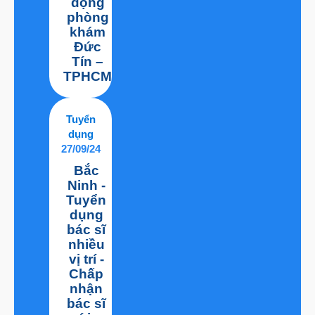
động
phòng
khám
Đức
Tín –
TPHCM
Tuyển
dụng
27/09/24
Bắc
Ninh -
Tuyển
dụng
bác sĩ
nhiều
vị trí -
Chấp
nhận
bác sĩ