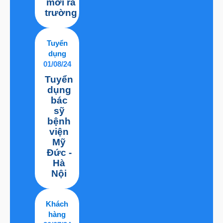
mới ra
trường
Tuyển
dụng
01/08/24
Tuyển
dụng
bác
sỹ
bệnh
viện
Mỹ
Đức -
Hà
Nội
Khách
hàng