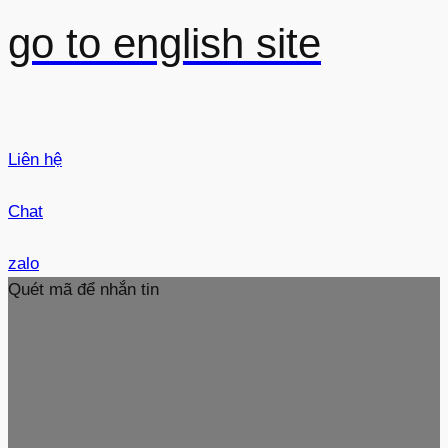
go to english site
Liên hệ
Chat
zalo
Quét mã để nhắn tin