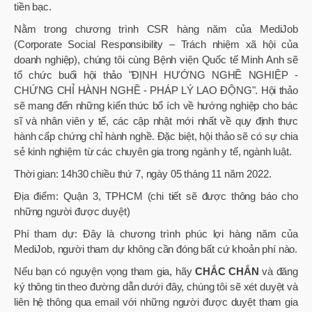
tiền bạc.
Nằm trong chương trình CSR hàng năm của MediJob
(Corporate Social Responsibility – Trách nhiệm xã hội của
doanh nghiệp), chúng tôi cùng Bệnh viện Quốc tế Minh Anh sẽ
tổ chức buổi hội thảo "ĐỊNH HƯỚNG NGHỀ NGHIỆP -
CHỨNG CHỈ HÀNH NGHỀ - PHÁP LÝ LAO ĐỘNG". Hội thảo
sẽ mang đến những kiến thức bổ ích về hướng nghiệp cho bác
sĩ và nhân viên y tế, các cập nhật mới nhất về quy định thực
hành cấp chứng chỉ hành nghề. Đặc biệt, hội thảo sẽ có sự chia
sẻ kinh nghiệm từ các chuyên gia trong ngành y tế, ngành luật.
Thời gian: 14h30 chiều thứ 7, ngày 05 tháng 11 năm 2022.
Địa điểm: Quận 3, TPHCM (chi tiết sẽ được thông báo cho
những người được duyệt)
Phí tham dự: Đây là chương trình phúc lợi hàng năm của
MediJob, người tham dự không cần đóng bất cứ khoản phí nào.
Nếu bạn có nguyện vọng tham gia, hãy
CHẮC CHẮN
và đăng
ký thông tin theo đường dẫn dưới đây, chúng tôi sẽ xét duyệt và
liên hệ thông qua email với những người được duyệt tham gia