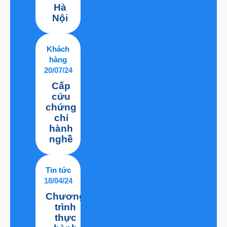
Hà
Nội
Khách
hàng
20/07/24
Cấp
cứu
chứng
chỉ
hành
nghề
Tin tức
18/04/24
Chương
trình
thực