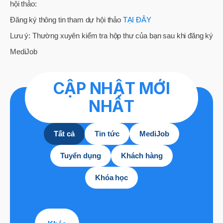
hội thảo:
Đăng ký thông tin tham dự hội thảo
TẠI ĐÂY
Lưu ý: Thường xuyên kiểm tra hộp thư của bạn sau khi đăng ký
MediJob
CẬP NHẬT MỚI
NHẤT
Tất cả
Tin tức
MediJob
Tuyển dụng
Khách hàng
Khóa học