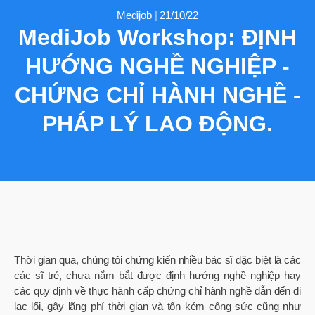
Medijob
|
21/10/22
MediJob Workshop: ĐỊNH
HƯỚNG NGHỀ NGHIỆP -
CHỨNG CHỈ HÀNH NGHỀ -
PHÁP LÝ LAO ĐỘNG.
Thời gian qua, chúng tôi chứng kiến nhiều bác sĩ đặc biệt là các
các sĩ trẻ, chưa nắm bắt được định hướng nghề nghiệp hay
các quy định về thực hành cấp chứng chỉ hành nghề dẫn đến đi
lạc lối, gây lãng phí thời gian và tốn kém công sức cũng như