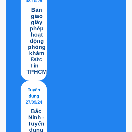
08/10/24
Bàn
giao
giấy
phép
hoạt
động
phòng
khám
Đức
Tín –
TPHCM
Tuyển
dụng
27/09/24
Bắc
Ninh -
Tuyển
dụng