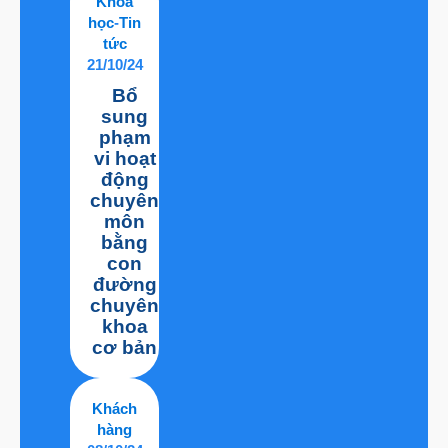
Khóa
học
-
Tin
tức
21/10/24
Bổ
sung
phạm
vi hoạt
động
chuyên
môn
bằng
con
đường
chuyên
khoa
cơ bản
Khách
hàng