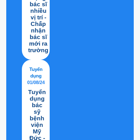
bác sĩ
nhiều
vị trí -
Chấp
nhận
bác sĩ
mới ra
trường
Tuyển
dụng
01/08/24
Tuyển
dụng
bác
sỹ
bệnh
viện
Mỹ
Đức -