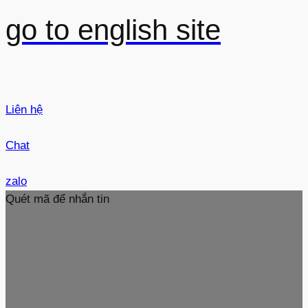
go to english site
Liên hệ
Chat
zalo
Quét mã để nhắn tin